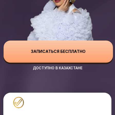
ЗАПИСАТЬСЯ БЕСПЛАТНО
ДОСТУПНО В КАЗАХСТАНЕ
Это НЕ вокальное обучение и
прослушивание,
а именно разбор твоей
точки А и точки Б, куда ты стремишься. По
специальной методике и диагностической
карте Этери Бериашвили. На встрече мы
сможем
зафиксировать эту траекторию
и обсудить, чем можем тебе помочь
.