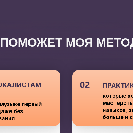
 ПОМОЖЕТ МОЯ МЕТО
02
ОКАЛИСТАМ
ПРАКТИ
которые х
мастерств
 музыке первый
навыков, з
даже без
больше и 
вания