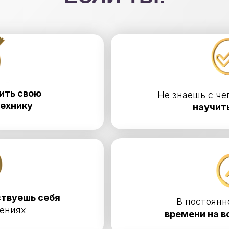
ить свою
Не знаешь с че
технику
научит
ствуешь себя
В постоянн
лениях
времени на в