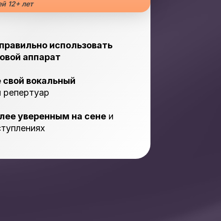
й 12+ лет
правильно использовать
совой аппарат
 свой вокальный
 репертуар
лее уверенным на сене
и
ступлениях