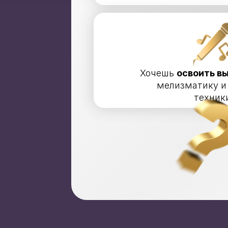
Хочешь
освоить в
мелизматику и
техник