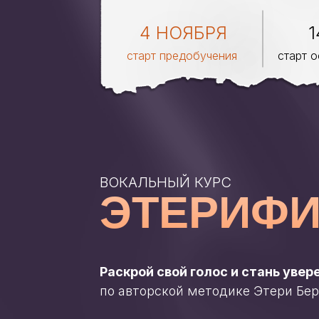
4 НОЯБРЯ
1
старт предобучения
старт 
ВОКАЛЬНЫЙ КУРС
ЭТЕРИФ
Раскрой свой голос и стань уве
по авторской методике Этери Бер