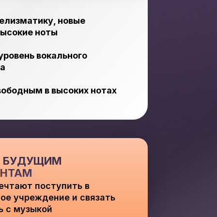
елизматику, новые
высокие ноты
уровень вокального
а
вободным в высоких нотах
И БУДУЩИМ
НТАМ
ечтают поступить в
ое учреждение и связать
ь с музыкой