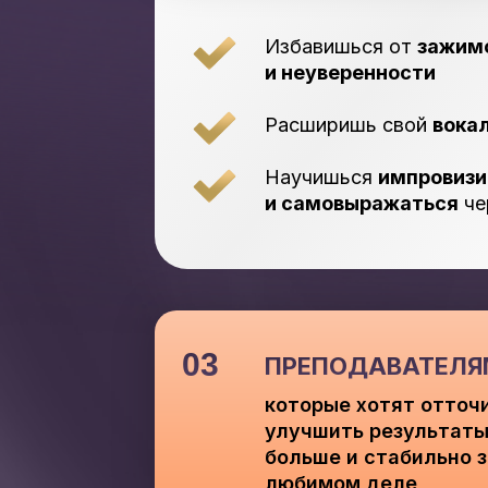
Избавишься от
зажимо
и неуверенности
Расширишь свой
вока
Научишься
импровизи
и самовыражаться
че
03
ПРЕПОДАВАТЕЛЯ
которые хотят отточ
улучшить результаты
больше и стабильно 
любимом деле