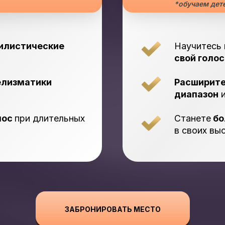
*обучаем дете
илистические
Научитесь
свой голо
елизматики
Расширите
диапазон
и
лос
при длительных
Станете
бо
в своих вы
ЗАБРОНИРОВАТЬ МЕСТО