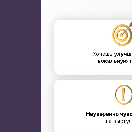
Хочешь
улучш
вокальную 
Неуверенно чув
на высту