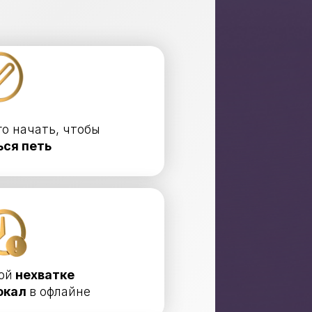
го начать, чтобы
ься петь
ой
нехватке
окал
в офлайне