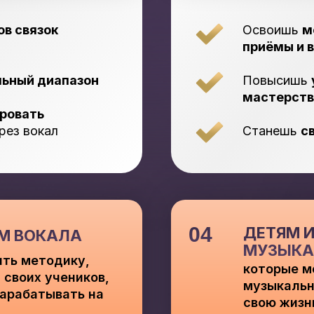
в связок
Освоишь
м
приёмы и 
льный диапазон
Повысишь
мастерств
ровать
рез вокал
Станешь
с
04
ДЕТЯМ 
М ВОКАЛА
МУЗЫКА
ить методику,
которые м
 своих учеников,
музыкальн
зарабатывать на
свою жизн