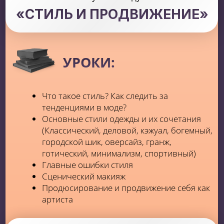
Избавишься от
страха сцены и
критики со стороны
Найдёшь ту самую
уверенность и
внутреннюю опору
на выступлениях
Расширишь свой диапазон,
освоишь
высокие ноты и сложные техники
Начнешь
заниматься любимым
делом,
что даст энергию и яркость
жизни!
Найдешь свой
собственный репертуар!
Песни и музыка, которые идеально
подходят и нравятся тебе
Поймешь,
с чего начать реализацию
в музыке
и осуществишь свою мечту!
Появятся скиллы и знания, которые
помогут
громко заявить о себе на
большой сцене,
наравне с другими
звездами!
Узнаешь,
как попасть в лейбл
и как