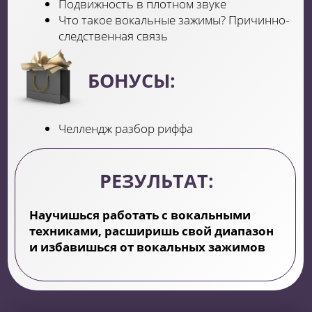
Продюсирование и продвижение себя как
артиста
СПИКЕРЫ МОДУЛЯ
Гога Никабадзе
— один из
популярнейших грузинских дизайнеров
современности
Елена Мотинова
— ведущий визажист
Estee Lauder в России
Евгения Сюткина
— концертный
директор Этери Бериашвили
Виктория Кузьмина
— продюсер и
музыкальный редактор проекта «Ну-ка, все
вместе!»
Торнике Квитатиани
— российский
борец, актёр и певец