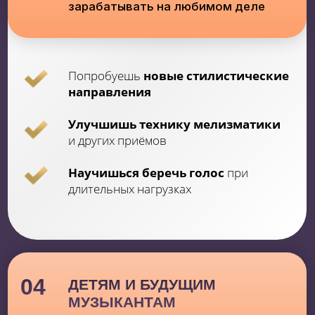
ПРОГРАММА
ПРЕДОБУЧЕНИЯ:
Урок №1:
Вокальная позиция - как найти
близкий звук? Вокальная опора миф или нет?
Урок №2:
Как найти свой уникальный голос
Урок №3:
Как расширить свой диапазон
Урок №4:
Как избавиться от зажимов и
неуверенности
Урок №5:
Отсутствие культуры вокала.
Форсирование