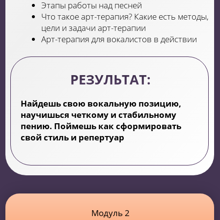
Почему всех волнует один вопрос «А что
скажут люди?»
Этапы в работе над имиджем артиста
Нужна ли уверенность в себе?
ТВ проекты, конкурсы, кастинги —
лайфхаки и советы от специалиста
Как продюсировать себя как артиста?
СПИКЕРЫ МОДУЛЯ
Мария Осадчая
— вокальный терапевт и
психолог музыкальной академии Ларисы
Долиной
Андрей Сергеев
— продюсер ПЦ Агутин,
продюсер шоу “Голос”
РЕЗУЛЬТАТ: