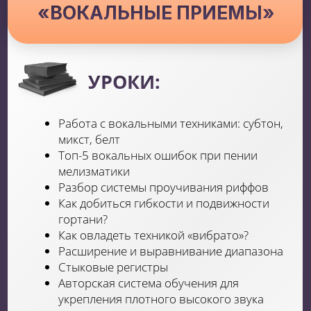
Начнешь чувствовать себя свободнее
на сцене, научишься овладевать
своим волнение и найдешь свой
собственный имидж на сцене. А
также, узнаешь как продюсировать и
попасть на лучшие кастинги страны
Бонусный модуль
«СТИЛЬ И ПРОДВИЖЕНИЕ»
УРОКИ:
Что такое стиль? Как следить за
тенденциями в моде?
Основные стили одежды и их сочетания
(Классический, деловой, кэжуал, богемный,
городской шик, оверсайз, гранж,
готический, минимализм, спортивный)
Главные ошибки стиля
Сценический макияж