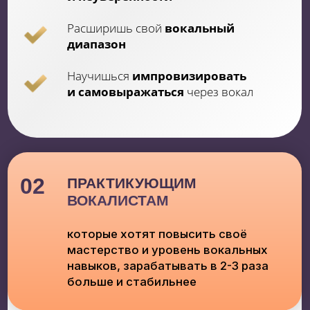
зарабатывать на любимом деле
Попробуешь
новые стилистические
направления
Улучшишь технику мелизматики
и других приёмов
Научишься беречь голос
при
длительных нагрузках
04
ДЕТЯМ И БУДУЩИМ
МУЗЫКАНТАМ
которые мечтают поступить в
музыкальное учреждение и
связать свою жизнь с музыкой
*обучаем детей 12+ лет