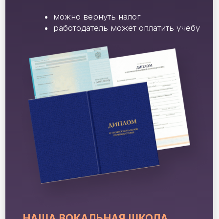
вокальную базу?»
Модуль 2
«Вокальное погружение»
Модуль 3
«Как научиться
импровизировать?»
Модуль 4
«Психология артиста»
Модуль 5
«Стиль и продвижение»
Модуль 6
«Сонграйтинг»
Доступ к материалам в Telegram
Участие в 3-х закрытых прямых эфирах с
Этери Бериашвили
Еженедельные прямые эфиры от
ВИП-куратора
Прямые эфиры от Валерии Петровой
Бонусные уроки: Этапы работы над
песней; Разбор риффа; ТОП - 5 ошибок
вокалистов в импровизации
Чат с ВИП-куратором и Этери
Бериашвили
Проверка домашних заданий от ВИП-
куратора
Вокальный разбор от Этери
Бериашвили
Мастер - класс на вокальную тему от
Этери Бериашвили
Сертификат о прохождении курса
Онлайн-выпускной