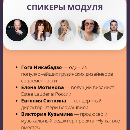
начать делиться своей музыкой
Узнаешь, как правильно
принимать
участие в вокальных конкурсах
Научишься
импровизировать на
ходу.
А это показатель артиста
высокого класса!
ЭТЕРИФИКАТ И ДИПЛОМ
УСТАНОВЛЕННОГО ОБРАЗЦА
ОТ ЭТЕРИ БЕРИАШВИЛИ ОНЛАЙН-КУРСА
«ЭТЕРИФИКАЦИЯ» — ЭТИМ МОЖНО
И ПОХВАСТАТЬСЯ!
ЗАБРОНИРОВАТЬ МЕСТО