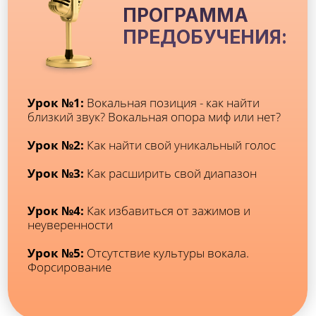
УРОКИ:
Поиск Вашей вокальной позиции
Вокальная опора
Зачем нужен вокальный прогрев?
Упражнения для подготовки к активному
пению
Тренировка выносливости
Как добиться стабильности в вокале?
Дикция и артикуляция в вокале
Как нужно правильно петь на русском
языке?
БОНУСЫ:
Этапы работы над песней
Что такое арт-терапия? Какие есть методы,
цели и задачи арт-терапии
Арт-терапия для вокалистов в действии
РЕЗУЛЬТАТ: