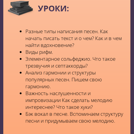
Долиной
Участница музыкального телепроекта
"Голос−2" на Первом канале
Эксперт в телевизионном шоу
"Ну-ка
все вместе"
на телеканале Россия 1
Композитор, педагог
кафедры
эстрадно-джазового пения в Московском
Государственном институте культуры
Приглашенный гость в телепередачах на
федеральных каналах страны, таких как: