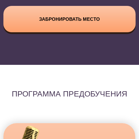
зажимы и неуверенность,
научишьсь петь с лёгкостью и
уверенностью, что сделает твоё
исполнение более свободным и
выразительным
20 АПРЕЛЯ
старт обучения
ПРОГРАММА КУРСА
Модуль 1
«КАК ВЫСТРОИТЬ СВОЮ
ВОКАЛЬНУЮ БАЗУ?»