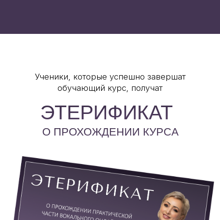
Наставничество от Этери Бериашвили после
основного обучения, которое поможет тебе дойти
из точки А до точки Б
31 видеоурок с Этери Бериашвили
8 индивидуальных уроков в прямом
эфире через zoom:
- Индивидуальный разбор вокальных проблем
- Индивидуальная проработка голоса
- Индивидуальная проработка сценического
образа
- Проработка репертуара
- Проработка страхов
Индивидуальные домашние задания
Индивидуальные распевки
Индивидуальные упражнения
БОНУС:
бесплатное обучение
на тарифе VIP с Этери