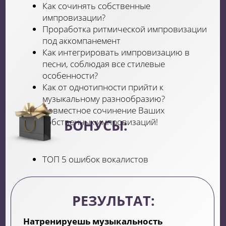
гармонию.
Важность наслушенности и
импровизации Как сделать мелодию
интереснее? Что такое хуки?
Бэк вокал в песне. Вспоминаем структуру
песни и придумываем свою мелодию.
РЕЗУЛЬТАТ:
Узнаешь основы написания песен.
Поймешь, как создать собственную песню.
+ ВЫПУСКНОЙ В ПРЯМОМ
ЭФИРЕ
НАЧАТЬ ПЕТЬ С ЭТЕРИ