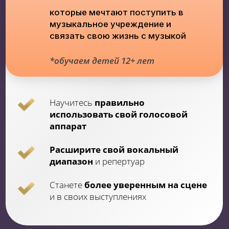
В ОЖИДАНИИ
ОСНОВНОГО
ОБУЧЕНИЯ ТЫ:
Освоишь правильную вокальную
позицию и
научишься петь без
напряжения,
чтобы твой голос
звучал чисто, уверенно и гармонично
Раскроешь свой уникальный
голос,
придав ему яркость и
индивидуальность, что сделает тебя
узнаваемым среди других
исполнителей
Научишься расширять свой
вокальный диапазон и
преодолевать ограничения,
открывая новые возможности для
пения как в низких, так и в высоких
регистрах
Проработаешь вокальные