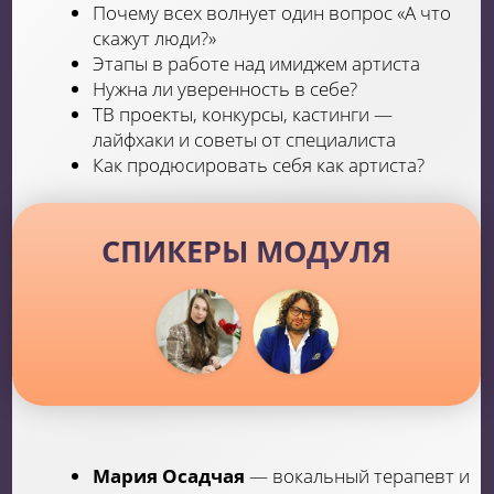
Также есть возможность получить
диплом о дополнительном образовании
установленного образца
КАКИЕ
ПРЕИМУЩЕСТВА:
можно вернуть налог
работодатель может оплатить учебу