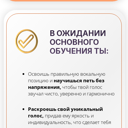
Найдешь свою вокальную позицию,
научишься четкому и стабильному
пению. Поймешь как сформировать
свой стиль и репертуар
Модуль 2
«ВОКАЛЬНЫЕ ПРИЕМЫ»
УРОКИ:
Работа с вокальными техниками: субтон,
микст, белт
Топ-5 вокальных ошибок при пении
мелизматики
Разбор системы проучивания риффов
Как добиться гибкости и подвижности
гортани?
Как овладеть техникой «вибрато»?