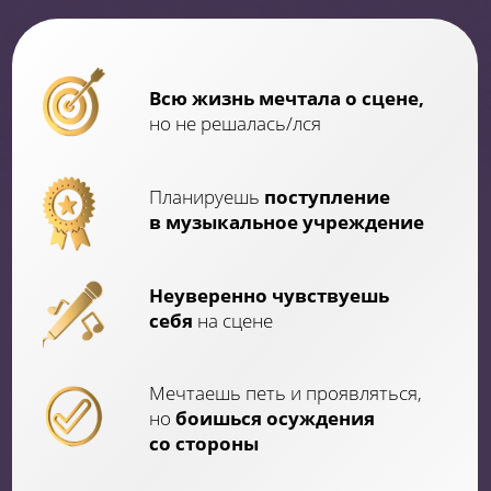
Мечтаешь петь и проявляться,
но
боишься осуждения
со стороны
Не знаешь с чего начать,
чтобы научиться петь
В постоянной
нехватке
времени на вокал
в офлайне
УЗНАЕШЬ СЕБЯ?
ПРИНЯТЬ УЧАСТИЕ
КОМУ ПОМОЖЕТ МОЯ