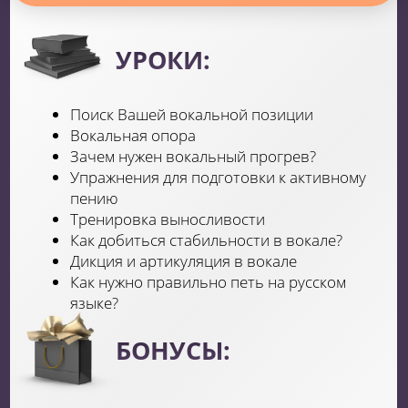
ТОП 5 ошибок вокалистов
РЕЗУЛЬТАТ:
Натренируешь музыкальность
и наслушенность. Овладеешь
импровизацией, а также научишься
ее сочинять
Модуль 4
«ПСИХОЛОГИЯ АРТИСТА»
УРОКИ:
Как не бояться выходить на сцену?
Как не потерять 50% способностей из-за
волнения?
Разбор темы «Страх мнения посторонних»