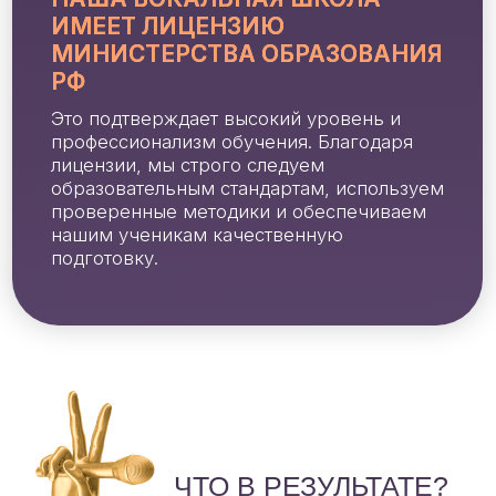
ДОСТУП: 12 МЕСЯЦЕВ
ОСТАВИТЬ ЗАЯВКУ
ПРАКТИК-ВИРТУОЗ
Для тех, кто хочет получить максимальный
результат с помощью кураторов курса
31 видеоурок с Этери Бериашвили
Модуль 1
«Как выстроить свою вокальную
базу?»
Модуль 2
«Вокальное погружение»
Модуль 3
«Как научиться
импровизировать?»