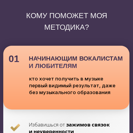
02
ВОКАЛИСТАМ
которые хотят повысить своё
мастерство и уровень вокальных
навыков, зарабатывать в 2-3 раза
больше и стабильнее
Освоишь
мелизматику, новые
приёмы и высокие ноты
Повысишь
уровень вокального
мастерства
Станешь
свободным в высоких
нотах
03
ПРЕПОДАВАТЕЛЯМ
ВОКАЛА
которые хотят отточить методику,
улучшить результаты своих
учеников, больше и стабильно