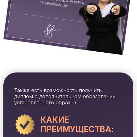
ДОСТУП: 12 МЕСЯЦЕВ
ОСТАВИТЬ ЗАЯВКУ
VIP С ЭТЕРИ
(5 мест)
Для тех, кто хочет персонально учиться у Этери
Бериашвили и ВИП куратора и получать личную
обратную связь
31 видеоурок с Этери Бериашвили
Модуль1
«Как выстроить свою