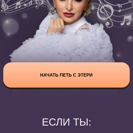
НАЧАТЬ ПЕТЬ С ЭТЕРИ
ЕСЛИ ТЫ:
Всю жизнь мечтала о сцене,
но не решалась/лся
Планируешь
поступление
в музыкальное учреждение
Неуверенно чувствуешь
себя
на сцене