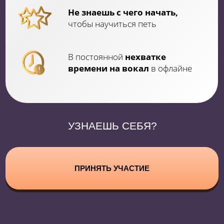
МЕТОДИКА?
01
НАЧИНАЮЩИМ ВОКАЛИСТАМ
И ЛЮБИТЕЛЯМ
кто хочет получить в музыке
первый видимый результат, даже
без музыкального образования
Избавишься от
зажимов связок
и неуверенности
Расширишь свой
вокальный
диапазон
Научишься
импровизировать
и самовыражаться
через вокал
ПРАКТИКУЮЩИМ