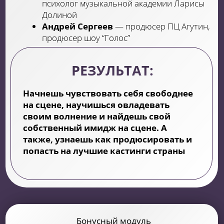
НАША ВОКАЛЬНАЯ ШКОЛА
ИМЕЕТ
ЛИЦЕНЗИЮ
МИНИСТЕРСТВА ОБРАЗОВАНИЯ
РФ
Это подтверждает высокий уровень и
профессионализм обучения. Благодаря
лицензии, мы строго следуем
образовательным стандартам, используем
проверенные методики и обеспечиваем
нашим ученикам качественную
подготовку.
ЧТО В РЕЗУЛЬТАТЕ?