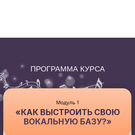
ИМПРОВИЗИРОВАТЬ?»
УРОКИ:
Разберем понятие «фразировка»
Почему важна музыкальность и
наслушанность?
Три вида импровизации — в чем
различия?
Рассмотрим различные лады, интервалы
и хроматизмы и отработаем все ходы в
авторских распевках
Как сочинять собственные
импровизации?
Проработка ритмической импровизации
под аккомпанемент
Как интегрировать импровизацию в
песни, соблюдая все стилевые
особенности?
Как от однотипности прийти к
музыкальному разнообразию?
Совместное сочинение Ваших
собственных импровизаций!
БОНУСЫ: