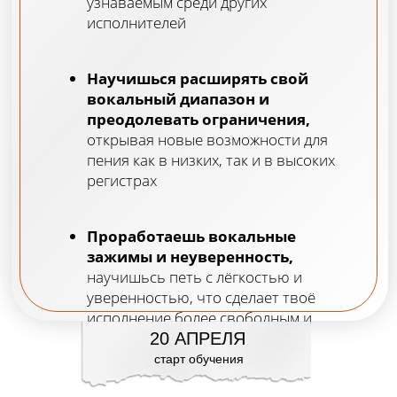
Расширение и выравнивание диапазона
Стыковые регистры
Авторская система обучения для
укрепления плотного высокого звука
Подвижность в плотном звуке
Что такое вокальные зажимы? Причинно-
следственная связь
БОНУСЫ:
Челлендж разбор риффа
РЕЗУЛЬТАТ:
Научишься работать с вокальными
техниками, расширишь свой диапазон
и избавишься от вокальных зажимов
Модуль 3
«КАК НАУЧИТЬСЯ