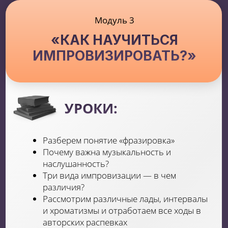
РЕЗУЛЬТАТ:
Научишься создавать свой
сценический образ. Узнаешь основы
самопродюсирования и продвижения.
Бонусный модуль
«СОНГРАЙТИНГ»
УРОКИ:
Разные типы написания песен. Как
начать писать текст и о чем? Как и в чем
найти вдохновение?
Виды рифм.
Элементарное сольфеджио. Что такое
трезвучия и септаккорды?
Анализ гармонии и структуры
популярных песен. Пишем свою